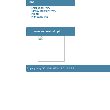
Inne
::
Książka tel. WAT
::
Adresy i telefony WAT
::
Poczta
::
Przydatne linki
www.wel.wat.edu.pl
Copyright by JK | Valid HTML 4.01 & CSS