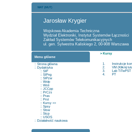
WAT (MUT)
Jarosław Krygier
Wojskowa Akademia Techniczna
Wydział Elektroniki, Instytut Systemów Łączności
Zakład Systemów Telekomunikacyjnych
ul. gen. Sylwestra Kaliskiego 2, 00-908 Warszawa
> Kursy
Menu główne
Instrukcje kon
::
Strona główna
VM
(Kliknij tu
::
Dydaktyka
Lab TiTwPST
::
SIP
PT
::
SIPng
::
SIPzw
::
Wsłp
::
Wst
i
::
JCCpp
::
PrCzs
::
Pras
::
Prst
::
Kursy
>>
::
Spsy
::
Stsw
::
Stcp
::
USOS
::
Działalność naukowa