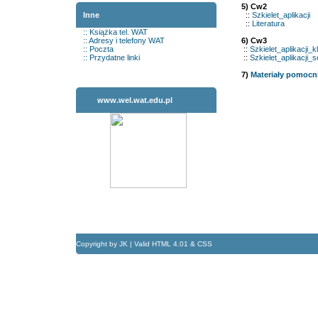
5)
Cw2
Inne
::
Szkielet_aplikacji
::
Literatura
::
Książka tel. WAT
::
Adresy i telefony WAT
6)
Cw3
::
Poczta
::
Szkielet_aplikacji_
::
Przydatne linki
::
Szkielet_aplikacji
7)
Materiały pomocn
www.wel.wat.edu.pl
Copyright by JK | Valid HTML 4.01 & CSS