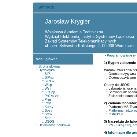
WAT (MUT)
Jarosław Krygier
Wojskowa Akademia Techniczna
Wydział Elektroniki, Instytut Systemów Łączności
Zakład Systemów Telekomunikacyjnych
ul. gen. Sylwestra Kaliskiego 2, 00-908 Warszawa
> Programowanie w C
Menu główne
1) Rygor: zaliczenie
::
Strona główna
::
Dydaktyka
Warunki zaliczenia pr
::
SIP
:: Ocena pozytywna z
::
SIPng
:: Ocena pozytywna 
::
SIPzw
::
Wsłp
Oceny do USOS:
::
Wst
i
:: Laboratoria: ocena
::
JCCpp
:: Seminarium: ocena 
::
PrCzs
>>
:: Zaliczenie: ocena 
::
Pras
::
Prst
2
) Zadania laborato
::
Kursy
:: Platforma MS-Tea
::
Spsy
::
Platforma nadzoro
::
Stsw
::
Instrukcja
::
Stcp
::
USOS
3
) Narzędzia do lab
::
Działalność naukowa
::
VM
(Kliknij tutaj, 
4
)
Informacje dla g